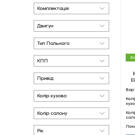
В
E
Варт
Колі
кузо
Колі
сал
Лока