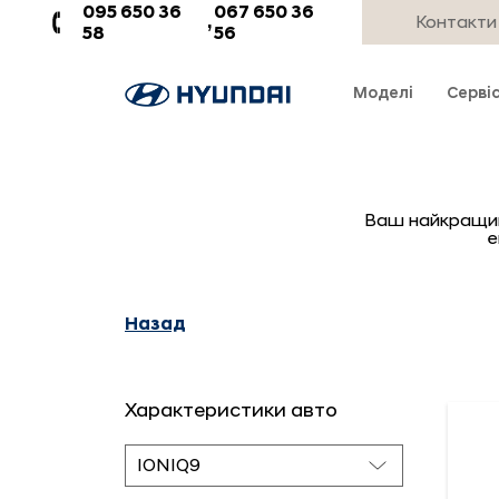
Онлайн склад авто Едем-Авто | Каталог всіх автомобілів
095 650 36
067 650 36
,
Контакти
58
56
Моделі
Серві
Ваш найкращий в
е
Назад
Характеристики авто