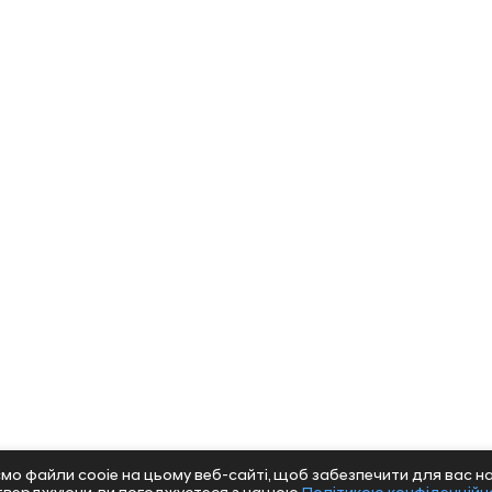
мо файли сооіе на цьому веб-сайті, щоб забезпечити для вас н