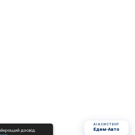
AI АСИСТЕНТ
Едем-Авто
айкращий досвід.