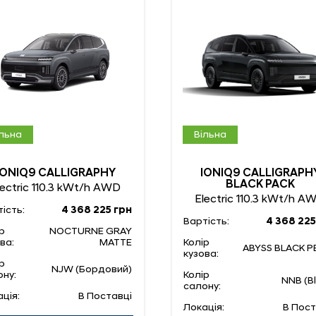
ільна
Вільна
IONIQ9 CALLIGRAPHY
IONIQ9 CALLIGRAPH
BLACK PACK
lectric 110.3 kWt/h AWD
Electric 110.3 kWt/h A
ість:
4 368 225 грн
Вартість:
4 368 225
р
NOCTURNE GRAY
ва:
MATTE
Колір
ABYSS BLACK P
кузова:
р
NJW (Бордовий)
ону:
Колір
NNB (B
салону:
ція:
В Поставці
Локація:
В Пост