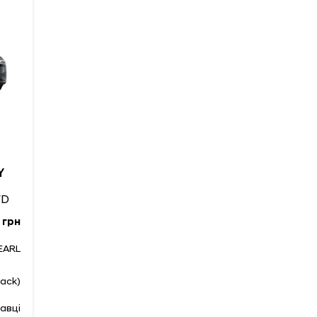
Y
WD
 грн
EARL
lack)
авці