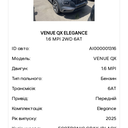
VENUE QX ELEGANCE
1.6 MPI 2WD 6AT
ID авто:
AI000001316
Модель:
VENUE QX
Двигун:
1.6 MPI
Тип пального:
Бензин
Трансмісія:
6AT
Привід:
Передній
Комплектація:
Elegance
Рік випуску:
2025